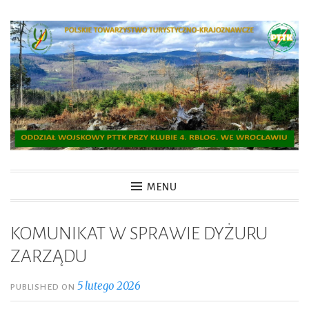
Skip
to
content
OW PTTK Wrocław
MENU
KOMUNIKAT W SPRAWIE DYŻURU
ZARZĄDU
5 lutego 2026
PUBLISHED ON