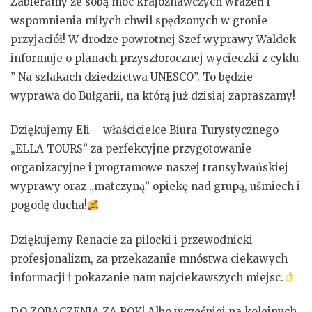
Zabieramy ze sobą moc krajoznawczych wrażeń i
wspomnienia miłych chwil spędzonych w gronie
przyjaciół! W drodze powrotnej Szef wyprawy Waldek
informuje o planach przyszłorocznej wycieczki z cyklu
” Na szlakach dziedzictwa UNESCO”. To będzie
wyprawa do Bułgarii, na którą już dzisiaj zapraszamy!
Dziękujemy Eli – właścicielce Biura Turystycznego
„ELLA TOURS” za perfekcyjne przygotowanie
organizacyjne i programowe naszej transylwańskiej
wyprawy oraz „matczyną” opiekę nad grupą, uśmiech i
pogodę ducha!
Dziękujemy Renacie za pilocki i przewodnicki
profesjonalizm, za przekazanie mnóstwa ciekawych
informacji i pokazanie nam najciekawszych miejsc.
DO ZOBACZENIA ZA ROK! Albo wcześniej na kolejnych