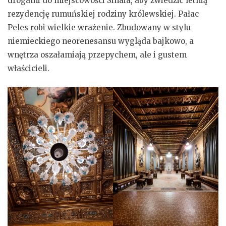
drogami do miejscowości Sinaia, aby zwiedzić letnią
rezydencję rumuńskiej rodziny królewskiej. Pałac
Peles robi wielkie wrażenie. Zbudowany w stylu
niemieckiego neorenesansu wygląda bajkowo, a
wnętrza oszałamiają przepychem, ale i gustem
właścicieli.